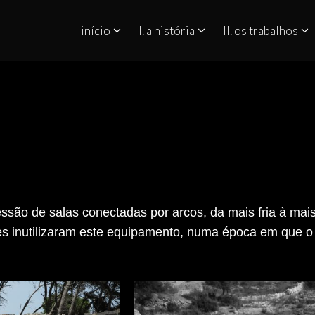
início
I. a história
II. os trabalhos
QUINO NO ESTREITO DE GIBRALTAR
ão de salas conectadas por arcos, da mais fria à mais
s inutilizaram este equipamento, numa época em que o 