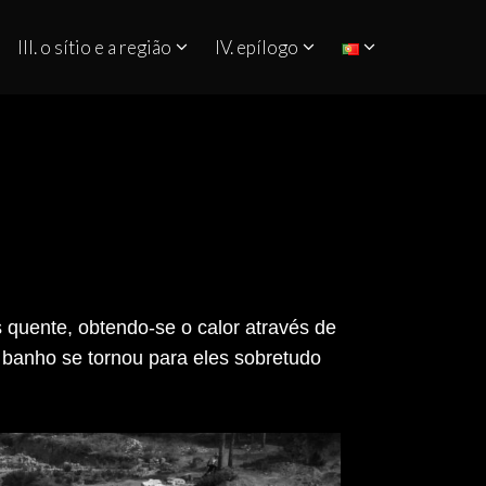
III. o sítio e a região
IV. epílogo
 quente, obtendo-se o calor através de
banho se tornou para eles sobretudo