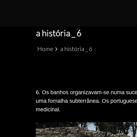
S
k
PATRIMÓNIO ARQUEOLÓGICO LUSO-MARRO
ALCÁCER CEGUER
i
p
a história _ 6
t
o
Home
a história _ 6
c
o
n
t
e
6. Os banhos organizavam-se numa sucess
n
uma fornalha subterrânea. Os portuguese
t
medicinal.