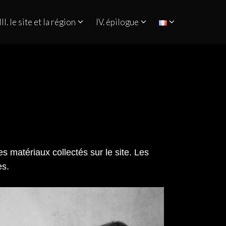
III. le site et la région
IV. épilogue
es matériaux collectés sur le site. Les
es.