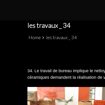
S
k
PATRIMÓNIO ARQUEOLÓGICO LUSO-MARRO
ALCÁCER CEGUER
i
p
les travaux _ 34
t
o
Home
les travaux _ 34
c
o
n
t
e
34. Le travail de bureau implique le netto
n
céramiques demandent la réalisation de vé
t