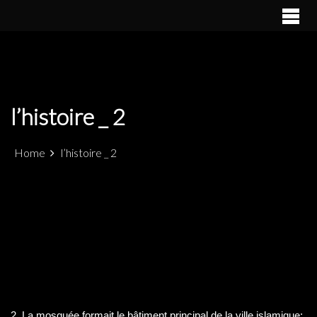
S
k
PATRIMÓNIO ARQUEOLÓGICO LUSO-MARROQUINO NO
ALCÁCER CEGUER
i
ESTREITO DE GIBRALTAR
p
t
o
c
l’histoire _ 2
o
n
t
Home
l’histoire _ 2
e
n
t
2. La mosquée formait le bâtiment principal de la ville islamique;