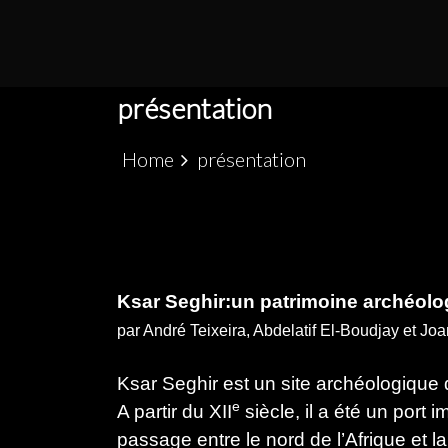
S
k
PATRIMÓNIO ARQUEOLÓGICO LUSO-MARRO
ALCÁCER CEGUER
i
p
présentation
t
o
Home
présentation
c
o
n
t
e
Ksar Seghir:un patrimoine archéolog
n
par André Teixeira, Abdelatif El-Boudjay et Jo
t
Ksar Seghir est un site archéologique 
e
A partir du XII
siècle, il a été un port
passage entre le nord de l’Afrique et l