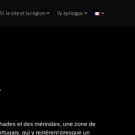
III. le site et la région
IV. épilogue
r
mohades et des mérinides, une zone de
ortugais, qui y restèrent presque un