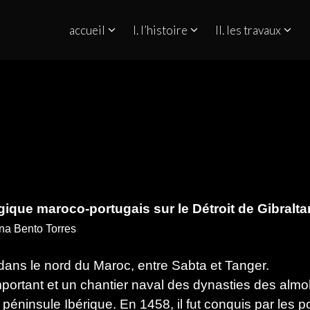
accueil
I. l’histoire
II. les travaux
QUINO NO ESTREITO DE GIBRALTAR
ique maroco-portugais sur le Détroit de Gibralta
ana Bento Torres
dans le nord du Maroc, entre Sabta et Tanger.
 important et un chantier naval des dynasties des al
a péninsule Ibérique. En 1458, il fut conquis par les p