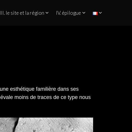
III. le site et la région
IV. épilogue
 une esthétique familière dans ses
diévale moins de traces de ce type nous