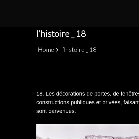
S
k
PATRIMÓNIO ARQUEOLÓGICO LUSO-MARRO
ALCÁCER CEGUER
i
p
l’histoire _ 18
t
o
Home
l’histoire _ 18
c
o
n
t
e
18. Les décorations de portes, de fenêtre
n
constructions publiques et privées, faisa
t
sont parvenues.