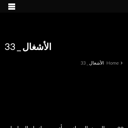
PATRIMÓNIO ARQUEOLÓGICO LUSO-MARROQUINO NO
ALCÁCER CEGUER
ESTREITO DE GIBRALTAR
الأشغال _ 33
Home
الأشغال _ 33