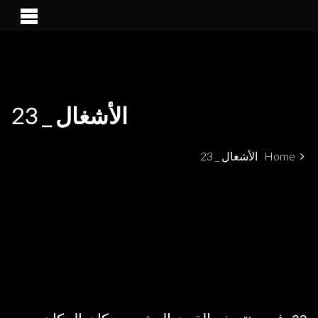
PATRIMÓNIO ARQUEOLÓGICO LUSO-MARROQUINO NO
ALCÁCER CEGUER
ESTREITO DE GIBRALTAR
الأشغال _ 23
Home
الأشغال _ 23