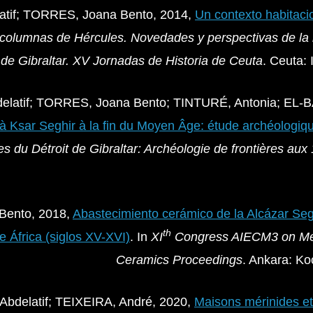
tif; TORRES, Joana Bento, 2014,
Un contexto habitaci
 columnas de Hércules. Novedades y perspectivas de la 
de Gibraltar.
XV Jornadas de Historia de Ceuta
. Ceuta: 
latif; TORRES, Joana Bento; TINTURÉ, Antonia; EL-B
e à Ksar Seghir à la fin du Moyen Âge: étude archéologiq
es du Détroit de Gibraltar: Archéologie de frontières aux
Bento, 2018,
Abastecimiento cerámico de la Alcázar Seg
th
e África (siglos XV-XVI)
. In
XI
Congress AIECM3 on Med
Ceramics Proceedings
. Ankara: Ko
delatif; TEIXEIRA, André, 2020,
Maisons mérinides et 