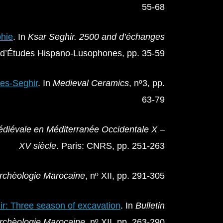
55-68
phie
. In
Ksar Seghir. 2500 and d’échanges
ut d’Études Hispano-Lusophones, pp. 35-59
 es-Seghir
. In
Medieval Ceramics
, nº3, pp.
63-79
diévale en Méditerranée Occidentale X –
XV siècle
. Paris: CNRS, pp. 251-263
Archèologie Marocaine
, nº XII, pp. 291-305
r: Three season of excavation
. In
Bulletin
rchèologie Marocaine
, nº XII, pp. 263-290