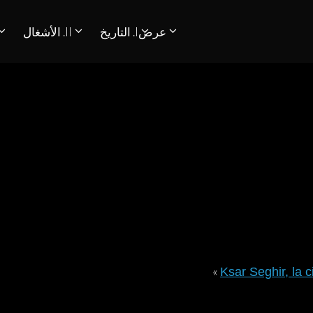
عرض
I. التاريخ
II. الأشغال
PATRIMÓNIO ARQUEOLÓGICO LUSO-
»
Ksar Seghir, la 