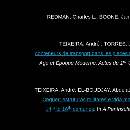
REDMAN, Charles L.; BOONE, Jam
TEIXEIRA, André ; TORRES, 
conteneurs de transport dans les places 
er
Age et Époque Moderne. Actes du
1
C
TEIXEIRA, André; EL-BOUDJAY, Abdelat
Ceguer: estruturas militares e vida m
th
th
14
to 16
centuries
. In
A Península