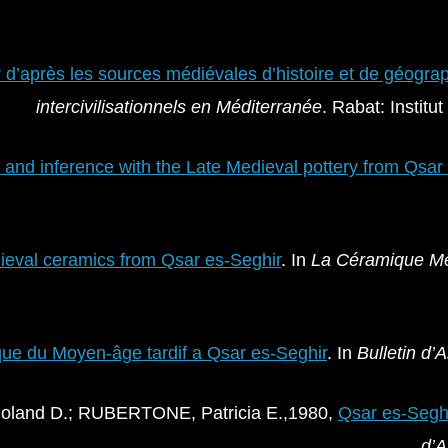
 d’après les sources médiévales d’histoire et de géogra
intercivilisationnels en Méditerranée
. Rabat: Instit
 and inference with the Late Medieval pottery from Qsar
ieval ceramics from Qsar es-Seghir
. In
La Céramique Mé
ue du Moyen-âge tardif a Qsar es-Seghir
. In
Bulletin d’
land D.; RUBERTONE, Patricia E.,1980,
Qsar es-Seghi
d’A