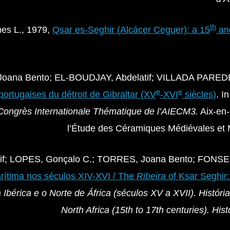
th
es L., 1979,
Qsar es-Seghir (Alcácer Ceguer): a 15
an
Joana Bento; EL-BOUDJAY, Abdelatif; VILLADA PARED
e
e
portugaises du détroit de Gibraltar (XV
-XVI
siècles)
. I
ongrès Internationale Thématique de l’AIECM3.
Aix-en-
l’Étude des Céramiques Médiévales et
if; LOPES, Gonçalo C.; TORRES, Joana Bento; FONSEC
arítima nos séculos XIV-XVI / The
Ribeira
of Ksar Seghir: 
 Ibérica e o Norte de África (séculos XV a XVII).
Históri
North Africa (15th to 17th centuries).
Hist