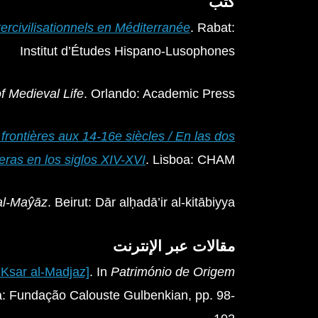
كتب
ercivilisationnels en Méditerranée
. Rabat:
Institut d’Études Hispano-Lusophones
f Medieval Life
. Orlando: Academic Press
 frontières aux 14-16e siècles / En las dos
teras en los siglos XIV-XVI
. Lisboa: CHAM
 al-Maŷāz
. Beirut: Dār alḥadā’ir al-kitābiyya
مقالات عبر الإنترنت
Ksar al-Madjaz]
. In
Património de Origem
a: Fundação Calouste Gulbenkian, pp. 98-