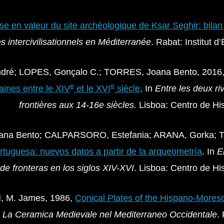
se en valeur du site archéologique de Ksar Seghir: bilan
 intercivilisationnels en Méditerranée
. Rabat: Institut
ndré; LOPES, Gonçalo C.; TORRES, Joana Bento, 2016
e
e
raines entre le XIV
et le XVI
siècle
. In
Entre les deux ri
frontières aux 14-16e siècles.
Lisboa: Centro de Hi
ana Bento; CALPARSORO, Estefania; ARANA, Gorka; T
tuguesa: nuevos datos a partir de la arqueometría
. In
E
de fronteras en los siglos XIV-XVI
. Lisboa: Centro de H
 M. James, 1986,
Conical Plates of the Hispano-Moresq
n
La Ceramica Medievale nel Mediterraneo Occidentale
.