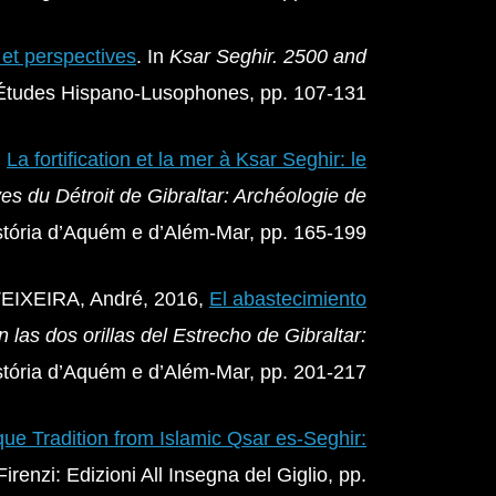
 et perspectives
. In
Ksar Seghir. 2500 and
 d’Études Hispano-Lusophones, pp. 107-131
,
La fortification et la mer à Ksar Seghir: le
ves du Détroit de Gibraltar: Archéologie de
stória d’Aquém e d’Além-Mar, pp. 165-199
EIXEIRA, André, 2016,
El abastecimiento
n las dos orillas del Estrecho de Gibraltar:
istória d’Aquém e d’Além-Mar, pp. 201-217
ue Tradition from Islamic Qsar es-Seghir:
 Firenzi: Edizioni All Insegna del Giglio, pp.