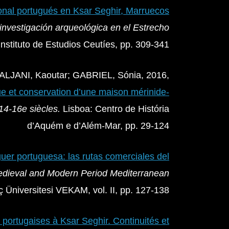
onal portugués en Ksar Seghir, Marruecos
investigación arqueológica en el Estrecho
Instituto de Estudios Ceutíes, pp. 309-341
ALJANI, Kaoutar; GABRIEL, Sónia, 2016,
ue et conservation d’une maison mérinide-
 14-16e siècles.
Lisboa: Centro de História
d’Aquém e d’Além-Mar, pp. 29-124
uer portuguesa: las rutas comerciales del
ieval and Modern Period Mediterranean
ç Üniversitesi VEKAM, vol. II, pp. 127-138
portugaises à Ksar Seghir. Continuités et