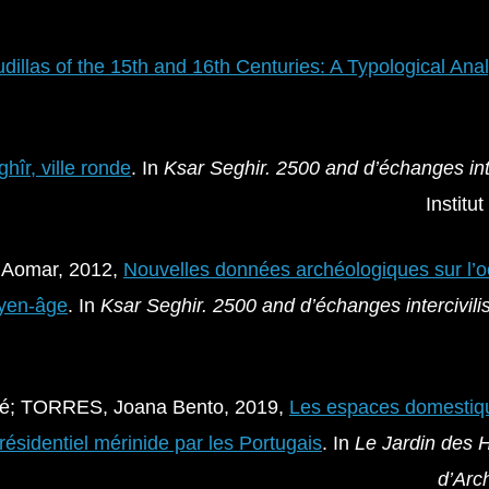
dillas of the 15th and 16th Centuries: A Typological An
hîr, ville ronde
. In
Ksar Seghir. 2500 and d’échanges int
Institu
 Aomar, 2012,
Nouvelles données archéologiques sur l’o
oyen-âge
. In
Ksar Seghir. 2500 and d’échanges intercivili
ré; TORRES, Joana Bento, 2019,
Les espaces domestiq
u résidentiel mérinide par les Portugais
. In
Le Jardin des 
d’Arc