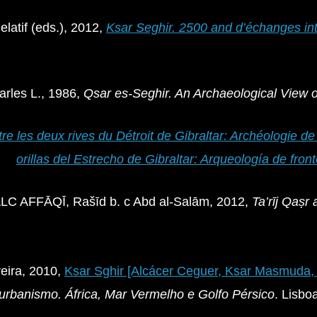
tif (eds.), 2012,
Ksar Seghir. 2500 and d’échanges int
les L., 1986,
Qsar es-Seghir.
An Archaeological View o
re les deux rives du Détroit de Gibraltar: Archéologie de
orillas del Estrecho de Gibraltar: Arqueología de fron
LC AFFĀQĪ, Rašīd b. c Abd al-Salām, 2012,
Ta’rīj Qaṣr
eira, 2010,
Ksar Sghir [Alcácer Ceguer, Ksar Masmuda, 
 urbanismo
. África, Mar Vermelho e Golfo Pérsico
. Lisbo