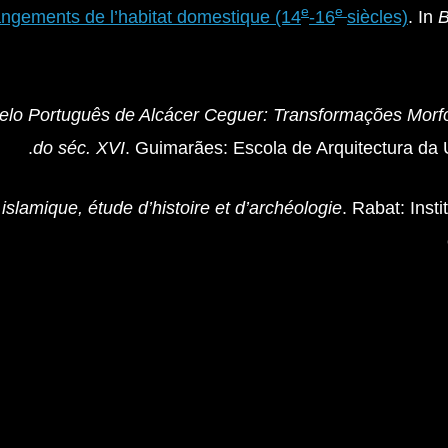
e
e
ngements de l’habitat domestique (14
-16
siècles)
. In
B
elo Português de Alcácer Ceguer: Transformações Mor
do séc. XVI
. Guimarães: Escola de Arquitectura da 
islamique, étude d’histoire et d’archéologie
. Rabat: Inst