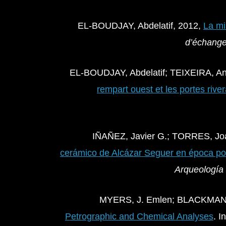
EL-BOUDJAY, Abdelatif, 2012,
La mi
d’échanges
EL-BOUDJAY, Abdelatif; TEIXEIRA, A
rempart ouest et les portes rive
IÑAÑEZ, Javier G.; TORRES, Jo
cerámico de Alcázar Seguer en época por
Arqueología 
MYERS, J. Emlen; BLACKMAN,
Petrographic and Chemical Analyses
. I