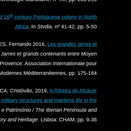
th
d 16
century Portuguese colony in North
Africa
. In
Stvdia
, nº 41-42, pp. 5-50
ES, Fernando 2016,
Les grandes jarres et
n
Jarres et grands contenants entre Moyen
Provence: Association Internationale pour
 Modernes Méditerranéennes, pp. 175-184
A, Cristóvão, 2019,
A Ribeira de Alcácer
military structures and maritime life in the
a e Património /
The Iberian Peninsula and
ory and Heritage
. Lisboa: CHAM, pp. 9-36