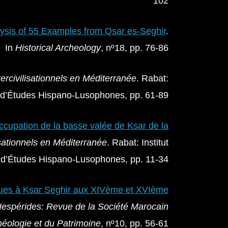
102
alysis of 55 Examples from Qsar es-Seghir
.
In
Historical Archeology
, nº18, pp. 76-86
ercivilisationnels en Méditerranée
. Rabat:
t d’Études Hispano-Lusophones, pp. 61-89
ccupation de la basse valée de Ksar de la
sationnels en Méditerranée
. Rabat: Institut
d’Études Hispano-Lusophones, pp. 11-34
ues à Ksar Seghir aux XIVème et XVIème
Hespérides: Revue de la Société Marocain
héologie et du Patrimoine
, nº10, pp. 56-61